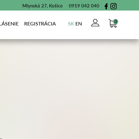
Mlynská 27, Košice
0919 042 040
0
LÁSENIE
REGISTRÁCIA
SK
EN