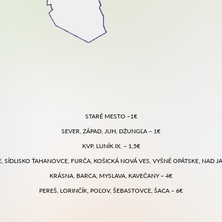
STARÉ MESTO –1€
SEVER, ZÁPAD, JUH, DŽUNGĽA – 1€
KVP, LUNÍK IX. – 1,5€
 SÍDLISKO ŤAHANOVCE, FURČA, KOŠICKÁ NOVÁ VES, VYŠNÉ OPÁTSKE, NAD J
KRÁSNA, BARCA, MYSLAVA, KAVEČANY – 4€
PEREŠ, LORINČÍK, POĽOV, ŠEBASTOVCE, ŠACA – 6€